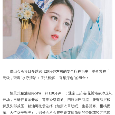
佛山会所项目多以90-120分钟左右的复合疗程为主，单价常在千
元级，强调“水疗清洁 + 手法松解 + 香氛疗愈”的组合：
情景式精油经络SPA（约120分钟）：通常以药浴/花瓣浴或净足礼
开场，再进行肩颈开放、背部经络疏通、四肢淋巴引流、腰臀深层松
解及头部减压；精油可按需选择（如薰衣草助眠、生姜驱寒、柑橘提
振、天竺葵平衡等），部分会所会在中途穿插简短的茶歇或轻才艺展