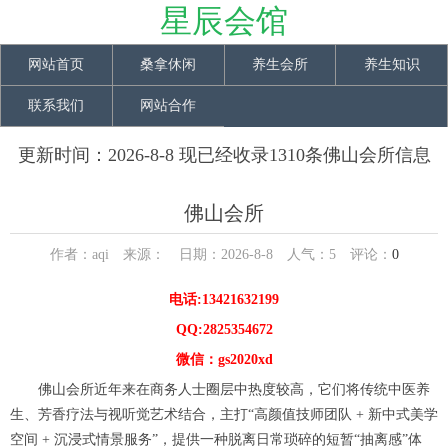
星辰会馆
网站首页
桑拿休闲
养生会所
养生知识
联系我们
网站合作
更新时间：2026-8-8 现已经收录1310条佛山会所信息
佛山会所
作者：aqi 来源： 日期：2026-8-8 人气：
5
评论：
0
电话:13421632199
QQ:2825354672
微信：gs2020xd
佛山会所近年来在商务人士圈层中热度较高，它们将传统中医养
生、芳香疗法与视听觉艺术结合，主打“高颜值技师团队 + 新中式美学
空间 + 沉浸式情景服务”，提供一种脱离日常琐碎的短暂“抽离感”体