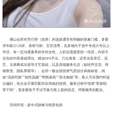
佛山会所对芳疗师（技师）的选拔通常有明确的形象门槛，多要
求年龄22-28岁、身材匀称、五官清秀，且多倾向于选中专或大专以上
学历、有一定沟通素养的年轻女性。入职后需接受统一培训，内容不
仅包括中医基础理论、精油SPA手法、穴位推拿，还常涉及茶艺、花
艺、古典舞或乐器等才艺基础，以及高端服务礼仪（如轻声交流、情
绪察觉、隐私界限等）。会所一般会按技师气质划分风格标签，例
如“清甜邻家”“知性温婉”“明艳港风”“高冷御姐”等，客人可在预约时提
出偏好，前台会尽量匹配对应风格的技师。服务过程中强调“零推销、
零干扰”，更多聚焦于手法节奏与客人肌肉状态、呼吸频率的配合。
空间环境：新中式静奢与情景包房