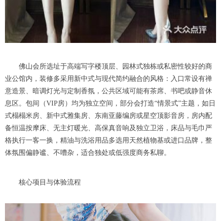
佛山会所选址于高端写字楼顶层、园林式独栋或私密性较好的商
业公馆内，装修多采用新中式与现代简约融合的风格：入口常设有禅
意造景、暗调灯光与定制香氛，公共区域可能有茶席、书吧或静音休
息区。包间（VIP房）均为独立空间，部分会打造“情景式”主题，如日
式榻榻米房、新中式雅集房、东南亚藤编房或星空顶影音房，房内配
备恒温按摩床、无主灯暖光、高保真音响及独立卫浴，床品与毛巾严
格执行一客一换，精油与洗浴用品多选用天然植物基或进口品牌，整
体氛围偏静谧、不嘈杂，适合独处或低强度商务私聊。
核心项目与体验流程