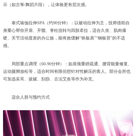
示（如古筝/舞蹈片段），让体验更有层次感。
泰式瑜伽拉伸SPA（约90分钟）：以被动拉伸为主，技师借助自
身重心帮你开肩、开髋、脊柱扭转与四肢牵拉，适合久坐、肌肉僵
硬、关节活动度差的办公族，能有效缓解“铁板肩”“钢板背”的不适
感。
局部重点调理（60-90分钟）：如肩颈重磅疏通、腰背能量修复、
运动腿脚放松等，适合时间有限但想针对性解压的客人。部分会所也
可加选采耳、拔罐、刮痧、古法艾灸等作为补充。
适合人群与预约方式