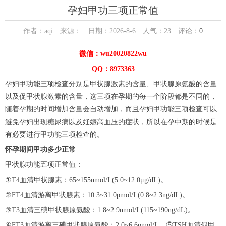
孕妇甲功三项正常值
作者：aqi 来源： 日期：2026-8-6 人气：
23
评论：
0
微信：wu20020822wu
QQ：8973363
孕妇甲功能三项检查分别是甲状腺激素的含量、甲状腺原氨酸的含量
以及促甲状腺激素的含量，这三项在孕期的每一个阶段都是不同的，
随着孕期的时间增加含量会自动增加，而且孕妇甲功能三项检查可以
避免孕妇出现糖尿病以及妊娠高血压的症状，所以在孕中期的时候是
有必要进行甲功能三项检查的。
怀孕期间甲功多少正常
甲状腺功能五项正常值：
①T4血清甲状腺素：65~155nmol/L(5.0~12.0μg/dL)。
②FT4血清游离甲状腺素：10.3~31.0pmol/L(0.8~2.3ng/dL)。
③T3血清三碘甲状腺原氨酸：1.8~2.9nmol/L(115~190ng/dL)。
④FT3血清游离三碘甲状腺原氨酸：2.0~6.6pmol/L。⑤TSH血清促甲