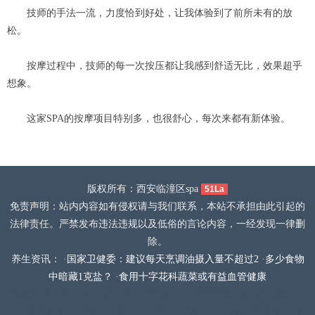
技师的手法一流，力度恰到好处，让我体验到了前所未有的放
松。
按摩过程中，技师的每一次按压都让我感到舒适无比，效果超乎
想象。
这家SPA的按摩项目特别多，也很舒心，每次来都有新体验。
版权所有：西安临潼区spa
51La
免责声明：站内内容如有侵权请与我们联系，本站不承担由此引起的
法律责任。严禁发布违法违规以及低俗的言论内容，一经发现一律删
除。
养生资讯： ·
国家卫健委：建议每天烹调油摄入量不超过2
·
多少食物
中暗藏1克盐？
·
食用十字花科蔬菜或有益血管健康
南京秦淮区桑拿网
成都双流区桑拿会所
北京桑拿哪家好
青岛黄岛区
spa
厦门会所
北京海淀区附近的桑拿
北京海淀区按摩
东莞桑拿
上海