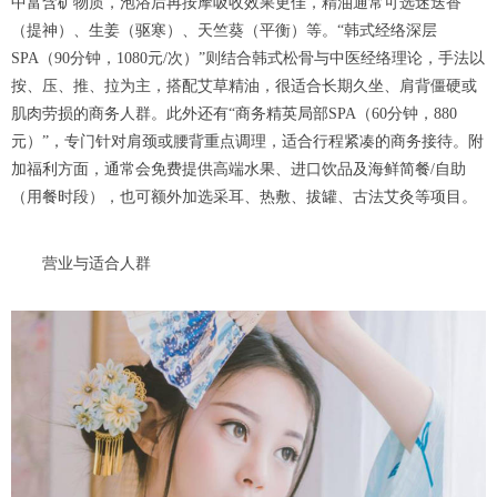
中富含矿物质，泡浴后再按摩吸收效果更佳，精油通常可选迷迭香
（提神）、生姜（驱寒）、天竺葵（平衡）等。“韩式经络深层
SPA（90分钟，1080元/次）”则结合韩式松骨与中医经络理论，手法以
按、压、推、拉为主，搭配艾草精油，很适合长期久坐、肩背僵硬或
肌肉劳损的商务人群。此外还有“商务精英局部SPA（60分钟，880
元）”，专门针对肩颈或腰背重点调理，适合行程紧凑的商务接待。附
加福利方面，通常会免费提供高端水果、进口饮品及海鲜简餐/自助
（用餐时段），也可额外加选采耳、热敷、拔罐、古法艾灸等项目。
营业与适合人群