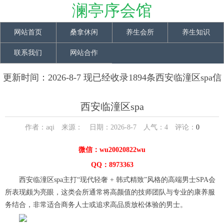
澜亭序会馆
网站首页
桑拿休闲
养生会所
养生知识
联系我们
网站合作
更新时间：2026-8-7 现已经收录1894条西安临潼区spa信
息
西安临潼区spa
作者：aqi 来源： 日期：2026-8-7 人气：
4
评论：
0
微信：wu20020822wu
QQ：8973363
西安临潼区spa主打“现代轻奢 + 韩式精致”风格的高端男士SPA会
所表现颇为亮眼，这类会所通常将高颜值的技师团队与专业的康养服
务结合，非常适合商务人士或追求高品质放松体验的男士。