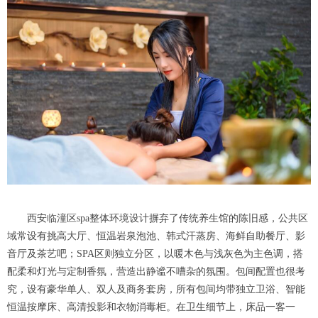
西安临潼区spa整体环境设计摒弃了传统养生馆的陈旧感，公共区
域常设有挑高大厅、恒温岩泉泡池、韩式汗蒸房、海鲜自助餐厅、影
音厅及茶艺吧；SPA区则独立分区，以暖木色与浅灰色为主色调，搭
配柔和灯光与定制香氛，营造出静谧不嘈杂的氛围。包间配置也很考
究，设有豪华单人、双人及商务套房，所有包间均带独立卫浴、智能
恒温按摩床、高清投影和衣物消毒柜。在卫生细节上，床品一客一