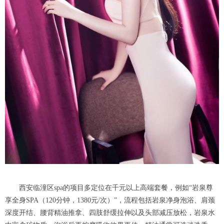
西安临潼区spa的项目多定位在千元以上高端套餐，例如“岩泉尊
享全身SPA（120分钟，1380元/次）”，流程包括岩泉净身泡浴、肩颈
深度开结、腰背精油推拿、四肢舒缓拉伸以及头部减压放松，岩泉水